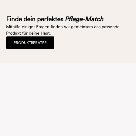
Finde dein perfektes
Pflege-Match
Mithilfe einiger Fragen finden wir gemeinsam das passende
Produkt für deine Haut.
PRODUKTBERATER
Unsere Mission
Wir haben alle nur diese eine Haut. Sie ist so einzigartig wie wir selbst
– wahre Schönheit liegt genau in dieser Vielfalt.
ÜBER NATÜÜR