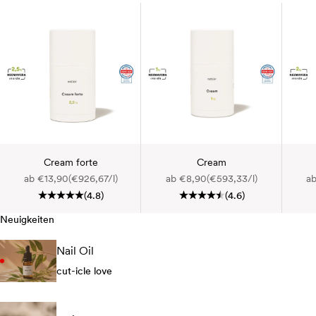
Cream forte
Cream
Angebot
Angebot
A
ab €13,90
(€926,67/l)
ab €8,90
(€593,33/l)
ab
(4.8)
(4.6)
Neuigkeiten
Nail Oil
cut-icle love