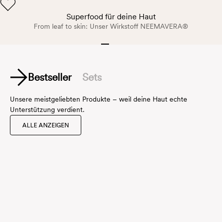
Superfood für deine Haut
From leaf to skin: Unser Wirkstoff
NEEMAVERA®
Gehe zu Element 1
Gehe zu Element 2
Gehe zu Element 3
Gehe zu Element 4
Bestseller
Sets
Unsere meistgeliebten Produkte – weil deine Haut echte
Unterstützung verdient.
ALLE ANZEIGEN