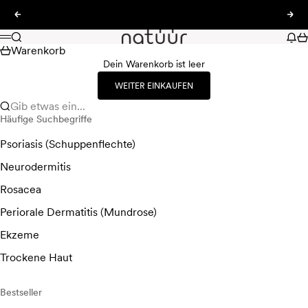
Zum Inhalt springen
Zurück
Vor
natüür
Suche
Nac
Wa
Menü
Warenkorb
Dein Warenkorb ist leer
WEITER EINKAUFEN
Gib etwas ein...
Häufige Suchbegriffe
Psoriasis (Schuppenflechte)
Neurodermitis
Rosacea
Periorale Dermatitis (Mundrose)
Ekzeme
Trockene Haut
Bestseller