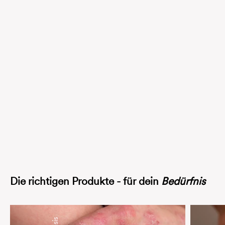
Cream
Angebot
ab €8,90
(€593,33/l)
(4.6)
Die richtigen Produkte - für dein
Bedürfnis