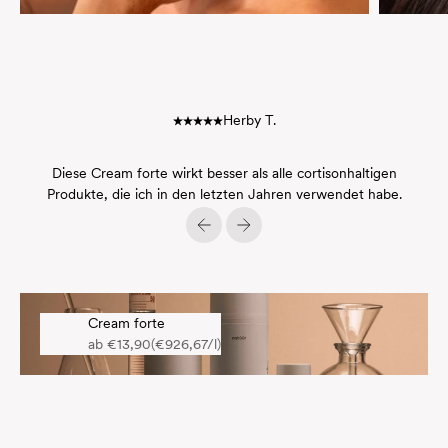
Herby T.
Diese Cream forte wirkt besser als alle cortisonhaltigen
Produkte, die ich in den letzten Jahren verwendet habe.
Zurück
Vor
Cream forte
Angebot
ab €13,90
(€926,67/l)