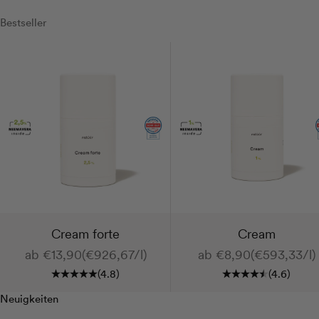
Bestseller
Cream forte
Cream
Angebot
Angebot
ab €13,90
(€926,67/l)
ab €8,90
(€593,33/l)
(4.8)
(4.6)
Neuigkeiten