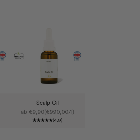
Scalp Oil
Angebot
ab €9,90
(€990,00/l)
(4.9)