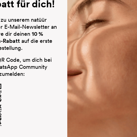
att für dich!
 zu unserem natüür
 E-Mail-Newsletter an
re dir deinen
10 %
-Rabatt
auf die erste
estellung.
R Code, um dich bei
hatsApp Community
zumelden:
Skin Balm