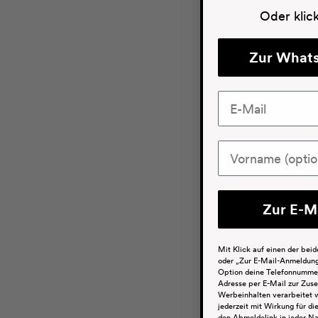
Angebot
ab €13,90
(€926,67/l)
Oder klic
(4.8)
Zur What
Zur E-M
Mit Klick auf einen der be
oder „Zur E-Mail-Anmeldung"
Option deine Telefonnumme
Adresse per E-Mail zur Zus
Werbeinhalten verarbeitet w
jederzeit mit Wirkung für di
den Abmeldelink in jeder Na