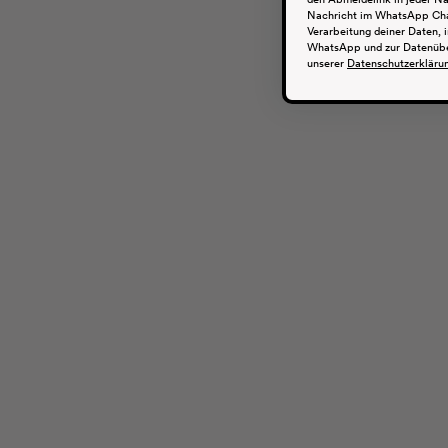
Nachricht im WhatsApp Chat
Dein Pflege-Match
Verarbeitung deiner Daten, 
Finde, was dir guttut
WhatsApp und zur Datenüberm
unserer
Datenschutzerkläru
Unser Produktberater zeigt dir die Pflege, die zu
deiner Haut und ihren Bedürfnissen passt.
ZUM PRODUKTBERATER