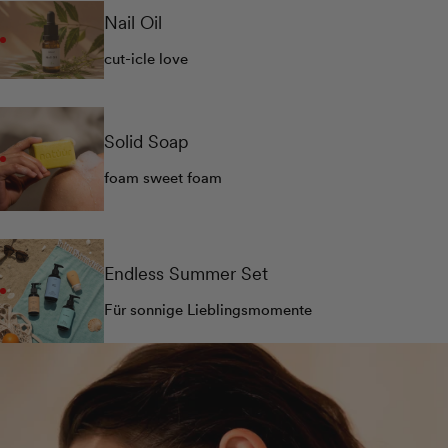
Nail Oil
cut-icle love
Solid Soap
foam sweet foam
Endless Summer Set
Für sonnige Lieblingsmomente