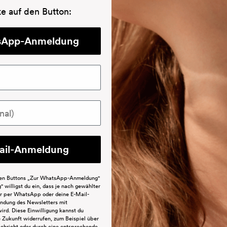
Angebot
€29,90
(€996,67/l)
ke auf den Button:
(4.6)
sApp-Anmeldung
ail-Anmeldung
iden Buttons „Zur WhatsApp-Anmeldung"
 willigst du ein, dass je nach gewählter
r per WhatsApp oder deine E-Mail-
endung des Newsletters mit
ird. Diese Einwilligung kannst du
e Zukunft widerrufen, zum Beispiel über
chricht oder durch eine entsprechende