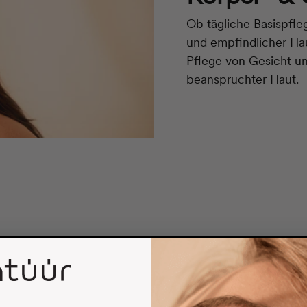
Ob tägliche Basispfle
und empfindlicher Ha
Pflege von Gesicht u
beanspruchter Haut.