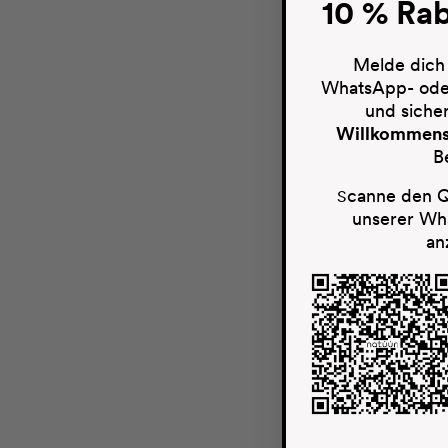
10 % Rab
Melde dich
WhatsApp- oder
und siche
Willkommens
B
canne den Q
S
unserer W
an
Cream forte