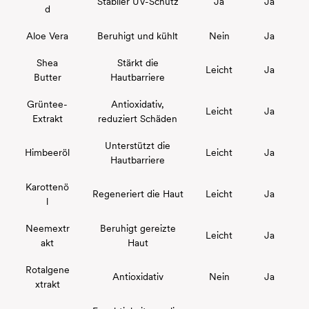
Stabiler UV-Schutz
Ja
Ja
d
Aloe Vera
Beruhigt und kühlt
Nein
Ja
Shea
Stärkt die
Leicht
Ja
Butter
Hautbarriere
Grüntee-
Antioxidativ,
Leicht
Ja
Extrakt
reduziert Schäden
Unterstützt die
Himbeeröl
Leicht
Ja
Hautbarriere
Karottenö
Regeneriert die Haut
Leicht
Ja
l
Neemextr
Beruhigt gereizte
Leicht
Ja
akt
Haut
Rotalgene
Antioxidativ
Nein
Ja
xtrakt