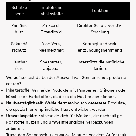
Schutze
Empfohlene
Funktion
bene
Inhaltsstoffe
Primärsc
Zinkoxid,
Direkter Schutz vor UV-
hutz
Titandioxid
Strahlung
Sekundä
Aloe Vera,
Beruhigt und wirkt
rschutz
Neemextrakt
entzündungshemmend
Hautbar
Sheabutter,
Unterstützt die natürliche
riere
Jojobaöl
Barriere
Worauf solltest du bei der Auswahl von Sonnenschutzprodukten
achten?
Inhaltsstoffe
: Vermeide Produkte mit Parabenen, Silikonen oder
künstlichen Farbstoffen, da diese die Haut reizen können.
Hautverträglichkeit
: Wähle
dermatologisch getestete Produkte
,
die speziell für empfindliche Haut entwickelt wurden.
Umweltaspekte
: Entscheide dich für Marken, die nachhaltige
Rohstoffe nutzen und umweltfreundliche Verpackungen
anbieten.
Trage den Sonnenschutz etwa 30 Minuten vor dem Aufenthalt