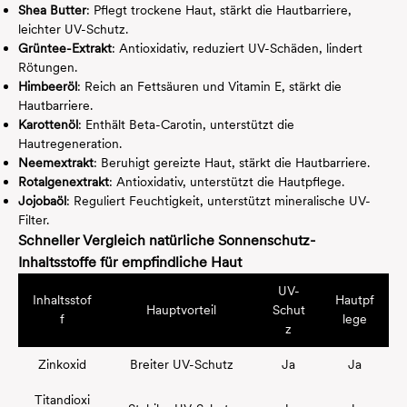
Shea Butter
: Pflegt trockene Haut, stärkt die Hautbarriere,
leichter UV-Schutz.
Grüntee-Extrakt
: Antioxidativ, reduziert UV-Schäden, lindert
Rötungen.
Himbeeröl
: Reich an Fettsäuren und Vitamin E, stärkt die
Hautbarriere.
Karottenöl
: Enthält Beta-Carotin, unterstützt die
Hautregeneration.
Neemextrakt
: Beruhigt gereizte Haut, stärkt die Hautbarriere.
Rotalgenextrakt
: Antioxidativ, unterstützt die Hautpflege.
Jojobaöl
: Reguliert Feuchtigkeit, unterstützt mineralische UV-
Filter.
Schneller Vergleich natürliche Sonnenschutz-
Inhaltsstoffe für empfindliche Haut
UV-
Inhaltsstof
Hautpf
Hauptvorteil
Schut
f
lege
z
Zinkoxid
Breiter UV-Schutz
Ja
Ja
Titandioxi