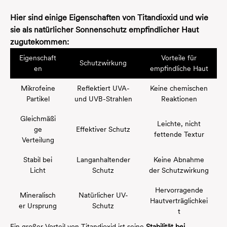
Hier sind einige Eigenschaften von Titandioxid und wie
sie als natürlicher Sonnenschutz empfindlicher Haut
zugutekommen:
Eigenschaft
Vorteile für
Schutzwirkung
en
empfindliche Haut
Mikrofeine
Reflektiert UVA-
Keine chemischen
Partikel
und UVB-Strahlen
Reaktionen
Gleichmäßi
Leichte, nicht
ge
Effektiver Schutz
fettende Textur
Verteilung
Stabil bei
Langanhaltender
Keine Abnahme
Licht
Schutz
der Schutzwirkung
Hervorragende
Mineralisch
Natürlicher UV-
Hautverträglichkei
er Ursprung
Schutz
t
Ein großer Vorteil von Titandioxid ist seine
Stabilität bei