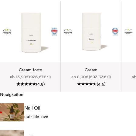
Cream forte
Cream
Angebot
Angebot
A
ab 13,90€
(926,67€/l)
ab 8,90€
(593,33€/l)
ab
(4.8)
(4.6)
Neuigkeiten
Nail Oil
cut-icle love