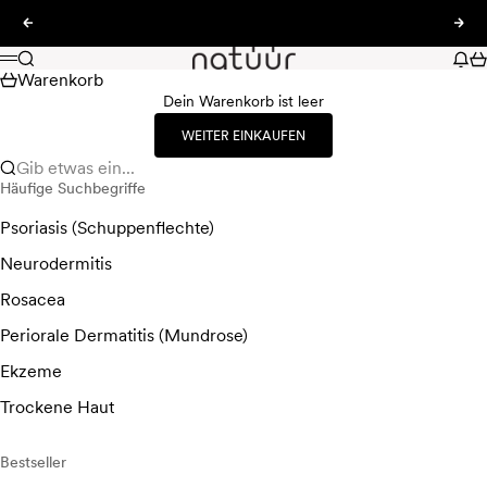
Zum Inhalt springen
Zurück
Vor
natüür
Suche
Nac
Wa
Menü
Warenkorb
Dein Warenkorb ist leer
WEITER EINKAUFEN
Gib etwas ein...
Häufige Suchbegriffe
Psoriasis (Schuppenflechte)
Neurodermitis
Rosacea
Periorale Dermatitis (Mundrose)
Ekzeme
Trockene Haut
Bestseller